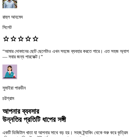
রাহুল আহমেদ
সিলেট
star
star
star
star
star
“
আমার দোকানের ছোট ছেলেটাও এখন সহজে ব্যবহার করতে পারে। এত সহজ অ্যাপ
— সবার জন্য পারফেক্ট।
”
সুমাইয়া পারভীন
চট্টগ্রাম
আপনার ব্যবসার
উন্নতির প্রতিটি ধাপের সঙ্গী
একটি ডিজিটাল খাতা যা আপনার সাথে বড় হয়। সহজ ট্র্যাকিং থেকে শুরু করে কৃত্রিম