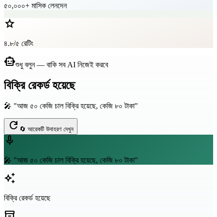
৫০,০০০+ মাসিক লেনদেন
star
৪.৮/৫ রেটিং
smart_toy
শুধু বলুন — বাকি সব AI নিজেই করবে
বিক্রি রেকর্ড হয়েছে
🎤 "আজ ৫০ কেজি চাল বিক্রি হয়েছে, কেজি ৮০ টাকা"
refresh
🔄 আরেকটি উদাহরণ দেখুন
mic
🎤 "আজ ৫০ কেজি চাল বিক্রি হয়েছে, কেজি ৮০ টাকা"
auto_awesome
বিক্রি রেকর্ড হয়েছে
inventory_2