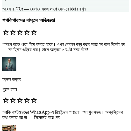
ভয়েস বা টাইপ — যেভাবে সহজ লাগে সেভাবে হিসাব রাখুন
শপকিপারদের বাস্তব অভিজ্ঞতা
star
star
star
star
star
“
আগে রাতে খাতা নিয়ে বসতে হতো। এখন দোকান বন্ধ করার সময় সব বলে দিলেই হয়
— সব হিসাব গুছিয়ে যায়। মাসে অন্তত ৫ ঘণ্টা সময় বাঁচে!
”
আব্দুল জব্বার
পুরান ঢাকা
star
star
star
star
star
“
বাকি কাস্টমারদের WhatsApp-এ রিমাইন্ডার পাঠানো এখন খুব সহজ। অস্বস্তিকর
কথা বলতে হয় না — সিস্টেমই করে দেয়।
”