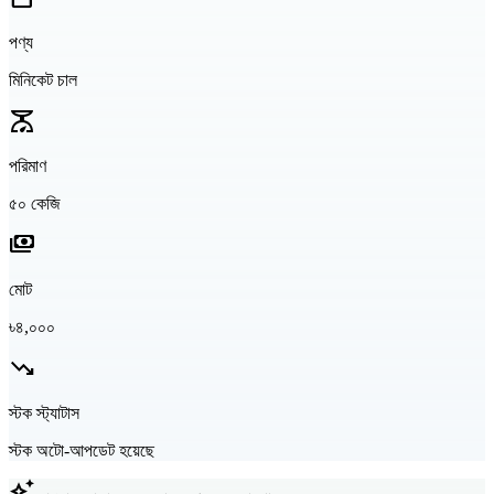
পণ্য
মিনিকেট চাল
scale
পরিমাণ
৫০ কেজি
payments
মোট
৳৪,০০০
trending_down
স্টক স্ট্যাটাস
স্টক অটো-আপডেট হয়েছে
auto_awesome