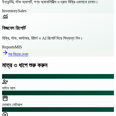
ইনভেন্টরি, স্টক অ্যালার্ট, পণ্য অ্যানালিটিক্স ও দ্রুত বিক্রি একসাথে চালান।
Inventory
Sales
monitoring
বিজনেস রিপোর্ট
বিক্রি, স্টক, কাস্টমার, রিটার্ন ও AI রিপোর্ট দিয়ে সিদ্ধান্ত নিন।
Reports
MIS
arrow_forward
সব ফিচার দেখুন
মাত্র ৩ ধাপে শুরু করুন
১
person_add
সাইন আপ
২
storefront
দোকান সেটআপ
৩
play_circle