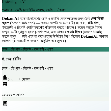
Listening to AI...
“
আজ ৫০ কেজি চাল বিক্রি হয়েছে, কেজি ৮০ টাকা
”
DokaniAI
হলো বাংলাদেশের ছোট ও মাঝারি দোকানদারদের জন্য তৈরি
সেরা হিসাব
অ্যাপ
(best hisab app) — যেখানে আপনি দোকানের বিক্রয়, খরচ,
বাকি খাতা
,
ইনভেন্টরি ও রিপোর্ট একটি অ্যাপেই পরিচালনা করতে পারবেন। ভয়েস কমান্ডে হিসাব
লেখুন, অটো ব্যালান্স ক্যালকুলেশন পান, এবং আপনার
আমার হিসাব
(amar hisab)
সহজে রাখুন — টালি খাতা বা খাতাপত্রের ডিজিটাল বিকল্প হিসেবে
DokaniAI
আপনার
দোকান ম্যানেজমেন্টকে সহজ ও আধুনিক করে তুলবে।
ঢাকা · চট্টগ্রাম · সিলেট · রাজশাহী · খুলনা
৪.৮/৫ রেটিং
ঢাকা · চট্টগ্রাম · সিলেট · রাজশাহী · খুলনা
location_city
১০,০০০+ দোকান
store
১০,০০০+ দোকান
receipt_long