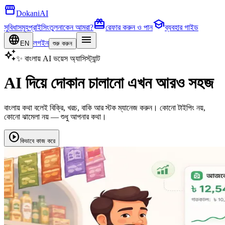
storefront
DokaniAI
card_giftcard
school
সুবিধাসমূহ
প্রাইসিং
তুলনা
কেন আমরা?
রেফার করুন ও পান
ব্যবহার গাইড
language
menu
লগইন
EN
শুরু করুন
auto_awesome
✨ বাংলায় AI ভয়েস অ্যাসিস্ট্যান্ট
AI দিয়ে দোকান চালানো এখন আরও সহজ
বাংলায় কথা বলেই বিক্রি, খরচ, বাকি আর স্টক ম্যানেজ করুন। কোনো টাইপিং নয়,
কোনো ঝামেলা নয় — শুধু আপনার কথা।
play_circle
কিভাবে কাজ করে