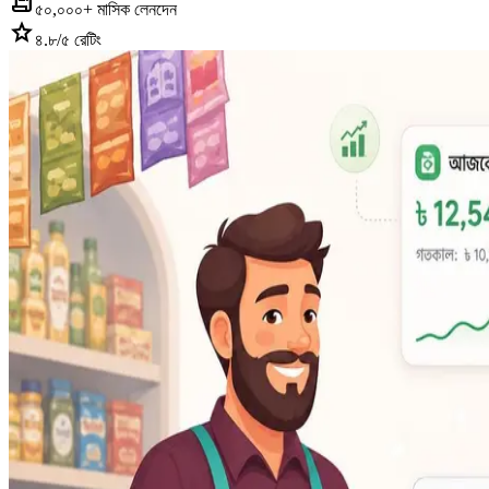
receipt_long
৫০,০০০+ মাসিক লেনদেন
star
৪.৮/৫ রেটিং