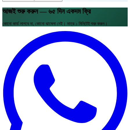
আজই শুরু করুন — ৬৫ দিন একদম ফ্রি
কোনো কার্ড লাগবে না, কোনো ঝামেলা নেই। মাত্র ১ মিনিটেই শুরু করুন।