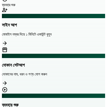
ব্যবহার শুরু
person_add
১
সাইন আপ
মোবাইল নম্বর দিয়ে ১ মিনিটে একাউন্ট খুলুন
arrow_forward
storefront
২
দোকান সেটআপ
দোকানের নাম, ধরন ও পণ্য যোগ করুন
arrow_forward
play_circle
৩
ব্যবহার শুরু