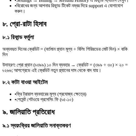
•
Settings → Billing → Refund History এ রিফান্ড স্ট্যাটাস দেখুন।
•
বিরোধের জন্য আপনার রিফান্ড টিকেট নম্বর দিয়ে support এ যোগাযোগ
করুন।
৮. প্রো-রাটা হিসাব
৮.১ রিফান্ড ফর্মুলা
অব্যবহৃত দিনের ক্রেডিট = (বর্তমান প্ল্যান মূল্য ÷ বিলিং পিরিয়ডের মোট দিন) × বাকি
দিন
উদাহরণ: প্রো প্ল্যান (৳৩৯৯) ১০ দিন ব্যবহার → ক্রেডিট = (৩৯৯ ÷ ৩০) × ২০ =
৳২৬৬; আপগ্রেডে এই ক্রেডিট নতুন প্ল্যানের দাম থেকে বাদ যায়।
৮.২ কাটা যাওয়া আইটেম
•
ফ্রি ট্রায়াল ব্যবহারের মূল্য (প্রযোজ্য ক্ষেত্রে)
•
পেমেন্ট গেটওয়ে প্রসেসিং ফি (৳৫-১০)
৯. জালিয়াতি প্রতিরোধ
৯.১ স্বয়ংক্রিয় জালিয়াতি সনাক্তকরণ