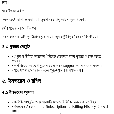
চালু।
আর্কাইভড
৩০ দিন
সকল ডেটা আর্কাইভ করা হয়। ড্যাশবোর্ডে শুধু নবায়ন প্রম্পট দেখায়।
ডেটা মুছে ফেলা
৩০ দিন পর
সকল ব্যবসার ডেটা স্থায়ীভাবে মুছে যায়। অ্যাকাউন্ট ফ্রি ট্রায়ালে রিসেট হয়।
৪.৩ পুনরায় পেমেন্ট
•
গ্রেস বা সীমিত অ্যাক্সেস পিরিয়ডে যেকোনো সময় পুনরায় পেমেন্ট করতে
পারেন।
•
আর্কাইভের পর ডেটা মুছে যাওয়ার আগে support এ যোগাযোগ করুন।
•
মুছে যাওয়া ডেটা কোনভাবেই পুনরুদ্ধার করা সম্ভব নয়।
৫. ইনভয়েস ও রশিদ
৫.১ ইনভয়েস প্রদান
•
প্রতিটি পেমেন্টের জন্য স্বয়ংক্রিয়ভাবে ডিজিটাল ইনভয়েস তৈরি হয়।
•
ইনভয়েস Account → Subscription → Billing History এ পাওয়া
যায়।