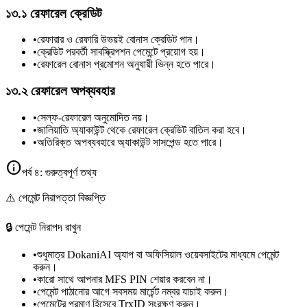
১৩.১ রেফারেল ক্রেডিট
•
রেফারার ও রেফারি উভয়ই বোনাস ক্রেডিট পান।
•
ক্রেডিট পরবর্তী সাবস্ক্রিপশন পেমেন্টে প্রয়োগ হয়।
•
রেফারেল বোনাস প্রমোশন অনুযায়ী ভিন্ন হতে পারে।
১৩.২ রেফারেল অপব্যবহার
•
সেল্ফ-রেফারেল অনুমোদিত নয়।
•
জালিয়াতি অ্যাকাউন্ট থেকে রেফারেল ক্রেডিট বাতিল করা হবে।
•
অতিরিক্ত অপব্যবহারে অ্যাকাউন্ট সাসপেন্ড হতে পারে।
info
পর্ব ৪: গুরুত্বপূর্ণ তথ্য
⚠️ পেমেন্ট নিরাপত্তা বিজ্ঞপ্তি
🔒
পেমেন্ট নিরাপদ রাখুন
•
শুধুমাত্র DokaniAI অ্যাপ বা অফিসিয়াল ওয়েবসাইটের মাধ্যমে পেমেন্ট
করুন।
•
কারো সাথে আপনার MFS PIN শেয়ার করবেন না।
•
পেমেন্ট পাঠানোর আগে সবসময় মার্চেন্ট নম্বর যাচাই করুন।
•
পেমেন্টের প্রমাণ হিসেবে TrxID সংরক্ষণ করুন।