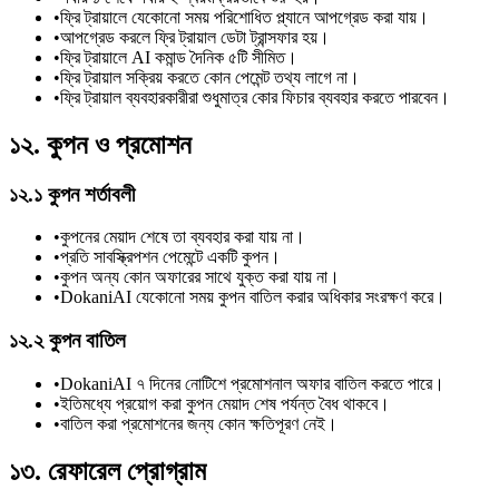
•
ফ্রি ট্রায়ালে যেকোনো সময় পরিশোধিত প্ল্যানে আপগ্রেড করা যায়।
•
আপগ্রেড করলে ফ্রি ট্রায়াল ডেটা ট্রান্সফার হয়।
•
ফ্রি ট্রায়ালে AI কমান্ড দৈনিক ৫টি সীমিত।
•
ফ্রি ট্রায়াল সক্রিয় করতে কোন পেমেন্ট তথ্য লাগে না।
•
ফ্রি ট্রায়াল ব্যবহারকারীরা শুধুমাত্র কোর ফিচার ব্যবহার করতে পারবেন।
১২. কুপন ও প্রমোশন
১২.১ কুপন শর্তাবলী
•
কুপনের মেয়াদ শেষে তা ব্যবহার করা যায় না।
•
প্রতি সাবস্ক্রিপশন পেমেন্টে একটি কুপন।
•
কুপন অন্য কোন অফারের সাথে যুক্ত করা যায় না।
•
DokaniAI যেকোনো সময় কুপন বাতিল করার অধিকার সংরক্ষণ করে।
১২.২ কুপন বাতিল
•
DokaniAI ৭ দিনের নোটিশে প্রমোশনাল অফার বাতিল করতে পারে।
•
ইতিমধ্যে প্রয়োগ করা কুপন মেয়াদ শেষ পর্যন্ত বৈধ থাকবে।
•
বাতিল করা প্রমোশনের জন্য কোন ক্ষতিপূরণ নেই।
১৩. রেফারেল প্রোগ্রাম