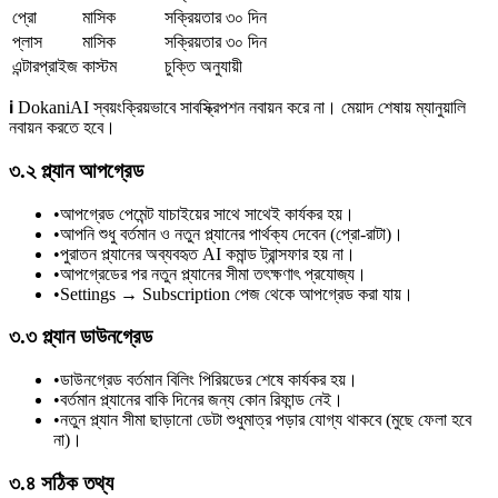
প্রো
মাসিক
সক্রিয়তার ৩০ দিন
প্লাস
মাসিক
সক্রিয়তার ৩০ দিন
এন্টারপ্রাইজ
কাস্টম
চুক্তি অনুযায়ী
ℹ️ DokaniAI স্বয়ংক্রিয়ভাবে সাবস্ক্রিপশন নবায়ন করে না। মেয়াদ শেষায় ম্যানুয়ালি
নবায়ন করতে হবে।
৩.২ প্ল্যান আপগ্রেড
•
আপগ্রেড পেমেন্ট যাচাইয়ের সাথে সাথেই কার্যকর হয়।
•
আপনি শুধু বর্তমান ও নতুন প্ল্যানের পার্থক্য দেবেন (প্রো-রাটা)।
•
পুরাতন প্ল্যানের অব্যবহৃত AI কমান্ড ট্রান্সফার হয় না।
•
আপগ্রেডের পর নতুন প্ল্যানের সীমা তৎক্ষণাৎ প্রযোজ্য।
•
Settings → Subscription পেজ থেকে আপগ্রেড করা যায়।
৩.৩ প্ল্যান ডাউনগ্রেড
•
ডাউনগ্রেড বর্তমান বিলিং পিরিয়ডের শেষে কার্যকর হয়।
•
বর্তমান প্ল্যানের বাকি দিনের জন্য কোন রিফান্ড নেই।
•
নতুন প্ল্যান সীমা ছাড়ানো ডেটা শুধুমাত্র পড়ার যোগ্য থাকবে (মুছে ফেলা হবে
না)।
৩.৪ সঠিক তথ্য