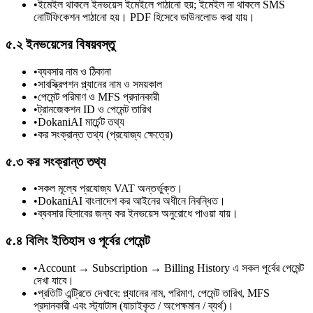
•
ইমেইল থাকলে ইনভয়েস ইমেইলে পাঠানো হয়; ইমেইল না থাকলে SMS
নোটিফিকেশন পাঠানো হয়। PDF হিসেবে ডাউনলোড করা যায়।
৫.২ ইনভয়েসের বিষয়বস্তু
•
ব্যবসার নাম ও ঠিকানা
•
সাবস্ক্রিপশন প্ল্যানের নাম ও সময়কাল
•
পেমেন্ট পরিমাণ ও MFS প্রদানকারী
•
ট্রানজেকশন ID ও পেমেন্ট তারিখ
•
DokaniAI মার্চেন্ট তথ্য
•
কর সংক্রান্ত তথ্য (প্রযোজ্য ক্ষেত্রে)
৫.৩ কর সংক্রান্ত তথ্য
•
সকল মূল্যে প্রযোজ্য VAT অন্তর্ভুক্ত।
•
DokaniAI বাংলাদেশ কর আইনের অধীনে নিবন্ধিত।
•
ব্যবসার হিসাবের জন্য কর ইনভয়েস অনুরোধে পাওয়া যায়।
৫.৪ বিলিং ইতিহাস ও পূর্বের পেমেন্ট
•
Account → Subscription → Billing History এ সকল পূর্বের পেমেন্ট
দেখা যাবে।
•
প্রতিটি এন্ট্রিতে দেখাবে: প্ল্যানের নাম, পরিমাণ, পেমেন্ট তারিখ, MFS
প্রদানকারী এবং স্ট্যাটাস (যাচাইকৃত / অপেক্ষমান / ব্যর্থ)।