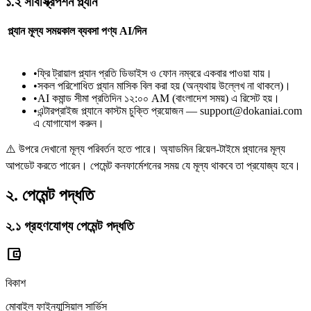
১.২ সাবস্ক্রিপশন প্ল্যান
প্ল্যান
মূল্য
সময়কাল
ব্যবসা
পণ্য
AI/দিন
•
ফ্রি ট্রায়াল প্ল্যান প্রতি ডিভাইস ও ফোন নম্বরে একবার পাওয়া যায়।
•
সকল পরিশোধিত প্ল্যান মাসিক বিল করা হয় (অন্যথায় উল্লেখ না থাকলে)।
•
AI কমান্ড সীমা প্রতিদিন ১২:০০ AM (বাংলাদেশ সময়) এ রিসেট হয়।
•
এন্টারপ্রাইজ প্ল্যানে কাস্টম চুক্তি প্রয়োজন — support@dokaniai.com
এ যোগাযোগ করুন।
⚠️ উপরে দেখানো মূল্য পরিবর্তন হতে পারে। অ্যাডমিন রিয়েল-টাইমে প্ল্যানের মূল্য
আপডেট করতে পারেন। পেমেন্ট কনফার্মেশনের সময় যে মূল্য থাকবে তা প্রযোজ্য হবে।
২. পেমেন্ট পদ্ধতি
২.১ গ্রহণযোগ্য পেমেন্ট পদ্ধতি
account_balance_wallet
বিকাশ
মোবাইল ফাইন্যান্সিয়াল সার্ভিস