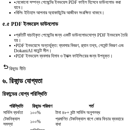
•
যেকোনো সম্পন্ন পেমেন্টের ইনভয়েস PDF ফাইল হিসেবে ডাউনলোড করা
যাবে।
•
বিলিং ইতিহাস আপনার অ্যাকাউন্টের আজীবন সংরক্ষিত থাকবে।
৫.৫ PDF ইনভয়েস ডাউনলোড
•
প্রতিটি যাচাইকৃত পেমেন্টের জন্য একটি ডাউনলোডযোগ্য PDF ইনভয়েস তৈরি
হয়।
•
PDF ইনভয়েসে অন্তর্ভুক্ত: ব্যবসার বিবরণ, প্ল্যান তথ্য, পেমেন্ট বিবরণ এবং
DokaniAI মার্চেন্ট সীল।
•
PDF ইনভয়েস ব্যবসার হিসাব ও ট্যাক্স ফাইলিংয়ের জন্য উপযুক্ত।
undo
রিফান্ড নীতি
৬. রিফান্ড যোগ্যতা
রিফান্ডের যোগ্য পরিস্থিতি
পরিস্থিতি
রিফান্ড পরিমাণ
শর্ত
সার্ভিস ব্যর্থতা
১০০%
টানা ৪৮+ ঘন্টা সার্ভিস অনুপলব্ধ
টেকনিক্যাল
প্রমাণিত টেকনিক্যাল বাগে কোর ফিচার ব্যবহারে
১০০%
সমস্যা
বাধা