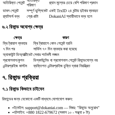
অতিরিক্ত
অতিরিক্ত পেমেন্ট
প্ল্যান মূল্যের চেয়ে বেশি পরিমাণ প্রদান
পরিমাণ
ডাবল পেমেন্ট
সম্পূর্ণ ডুপ্লিকেট
একই TrxID ২৪ ঘন্টায় দুইবার ব্যবহৃত
প্ল্যাটফর্ম বন্ধ
প্রো-রাটা
DokaniAI স্থায়ীভাবে বন্ধ হলে
৬.২ রিফান্ড অযোগ্য ক্ষেত্র
ক্ষেত্র
কারণ
ফ্রি ট্রায়াল ব্যবহার
ফ্রি ট্রায়ালে কোন পেমেন্ট হয়নি
৭ দিন পর
সার্ভিস ৭+ দিন ব্যবহার করা হয়েছে
অ্যাকাউন্ট ডিঅ্যাক্টিভেট
সেবার শর্তাবলী লঙ্ঘন
প্রমোশনাল/কুপন
ডিস্কাউন্টেড বা প্রমোশনাল পেমেন্ট রিফান্ডযোগ্য নয়
এন্টারপ্রাইজ কাস্টম
ব্যক্তিগত এন্টারপ্রাইজ চুক্তি দ্বারা নিয়ন্ত্রিত
৭. রিফান্ড প্রক্রিয়া
৭.১ রিফান্ড কিভাবে চাইবেন
রিফান্ডের জন্য যেকোনো একটি মাধ্যমে যোগাযোগ করুন:
•
ইমেইল: support@dokaniai.com — বিষয়: "রিফান্ড অনুরোধ"
•
হটলাইন: +880 1822-679672 (সকাল ১০ - সন্ধ্যা ৮ টা)