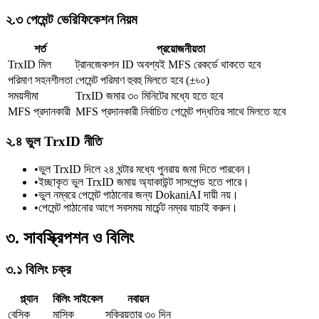
২.৩ পেমেন্ট ভেরিফিকেশন নিয়ম
শর্ত
প্রয়োজনীয়তা
TrxID মিল
ট্রানজেকশন ID অবশ্যই MFS রেকর্ডে থাকতে হবে
পরিমাণ সহনশীলতা
পেমেন্ট পরিমাণ হুবহু মিলতে হবে (±৳০)
সময়সীমা
TrxID জমার ৩০ মিনিটের মধ্যে হতে হবে
MFS প্রদানকারী
MFS প্রদানকারী নির্বাচিত পেমেন্ট পদ্ধতির সাথে মিলতে হবে
২.৪ ভুল TrxID নীতি
•
ভুল TrxID দিলে ২৪ ঘন্টার মধ্যে পুনরায় জমা দিতে পারবেন।
•
ইচ্ছাকৃত ভুল TrxID জমায় অ্যাকাউন্ট সাসপেন্ড হতে পারে।
•
ভুল নম্বরে পেমেন্ট পাঠানোর জন্য DokaniAI দায়ী নয়।
•
পেমেন্ট পাঠানোর আগে সবসময় মার্চেন্ট নম্বর যাচাই করুন।
৩. সাবস্ক্রিপশন ও বিলিং
৩.১ বিলিং চক্র
প্ল্যান
বিলিং সাইকেল
নবায়ন
বেসিক
মাসিক
সক্রিয়তার ৩০ দিন