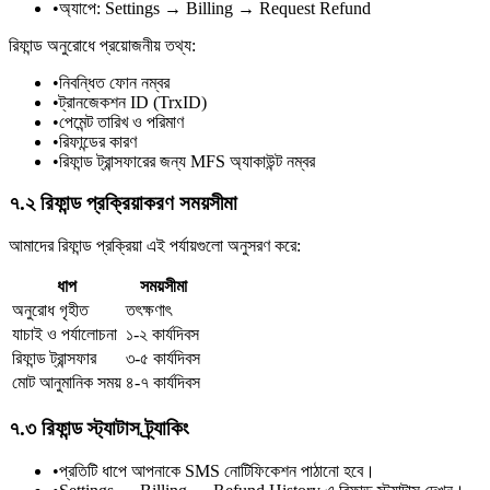
•
অ্যাপে: Settings → Billing → Request Refund
রিফান্ড অনুরোধে প্রয়োজনীয় তথ্য:
•
নিবন্ধিত ফোন নম্বর
•
ট্রানজেকশন ID (TrxID)
•
পেমেন্ট তারিখ ও পরিমাণ
•
রিফান্ডের কারণ
•
রিফান্ড ট্রান্সফারের জন্য MFS অ্যাকাউন্ট নম্বর
৭.২ রিফান্ড প্রক্রিয়াকরণ সময়সীমা
আমাদের রিফান্ড প্রক্রিয়া এই পর্যায়গুলো অনুসরণ করে:
ধাপ
সময়সীমা
অনুরোধ গৃহীত
তৎক্ষণাৎ
যাচাই ও পর্যালোচনা
১-২ কার্যদিবস
রিফান্ড ট্রান্সফার
৩-৫ কার্যদিবস
মোট আনুমানিক সময়
৪-৭ কার্যদিবস
৭.৩ রিফান্ড স্ট্যাটাস ট্র্যাকিং
•
প্রতিটি ধাপে আপনাকে SMS নোটিফিকেশন পাঠানো হবে।