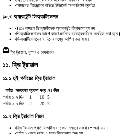
•
আমাদের নিয়ন্ত্রণের বাইরে ইন্টারনেট অবকাঠামো ব্যর্থতা।
১০.৩ অ্যাকাউন্ট ডিঅ্যাক্টিভেশন
•
ToS লঙ্ঘনে ডিঅ্যাক্টিভেট অ্যাকাউন্ট রিফান্ডযোগ্য নয়।
•
ডিঅ্যাক্টিভেশনের আগে কারণ জানিয়ে ব্যবহারকারীকে অবহিত করা হবে।
•
ডিঅ্যাক্টিভেশনের ৭ দিনের মধ্যে আপিল করা যায়।
card_giftcard
ফ্রি ট্রায়াল, কুপন ও রেফারেল
১১. ফ্রি ট্রায়াল
১১.১ দুই-পর্যায়ের ফ্রি ট্রায়াল
পর্যায়
সময়কাল
ব্যবসা
পণ্য
AI/দিন
পর্যায় ১
৭ দিন
1
10
5
পর্যায় ২
৭ দিন
2
20
5
১১.২ ফ্রি ট্রায়াল নিয়ম
•
ফ্রি ট্রায়াল প্রতি ডিভাইস ও ফোন নম্বরে একবার পাওয়া যায়।
•
পর্যায় ১ শেষে পর্যায় ২ স্বয়ংক্রিয়ভাবে শুরু হয়।