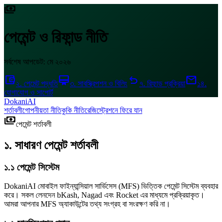
payments
পেমেন্ট ও রিফান্ড নীতি
সর্বশেষ আপডেট: মে ২০২৬
account_balance_wallet
card_membership
undo
mail
২. পেমেন্ট পদ্ধতি
৩. সাবস্ক্রিপশন ও বিলিং
৭. রিফান্ড প্রক্রিয়া
১৪.
যোগাযোগ ও সাপোর্ট
DokaniAI
শর্তাবলী
গোপনীয়তা নীতি
কুকি নীতি
রেজিস্ট্রেশনে ফিরে যান
payments
পেমেন্ট শর্তাবলী
১. সাধারণ পেমেন্ট শর্তাবলী
১.১ পেমেন্ট সিস্টেম
DokaniAI মোবাইল ফাইন্যান্সিয়াল সার্ভিসেস (MFS) ভিত্তিক পেমেন্ট সিস্টেম ব্যবহার
করে। সকল লেনদেন bKash, Nagad এবং Rocket এর মাধ্যমে প্রক্রিয়াকৃত।
আমরা আপনার MFS অ্যাকাউন্টের তথ্য সংগ্রহ বা সংরক্ষণ করি না।