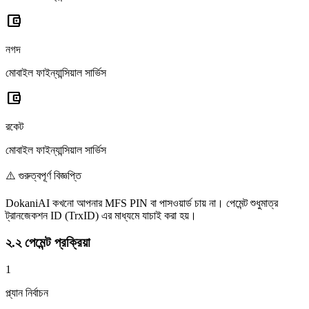
account_balance_wallet
নগদ
মোবাইল ফাইন্যান্সিয়াল সার্ভিস
account_balance_wallet
রকেট
মোবাইল ফাইন্যান্সিয়াল সার্ভিস
⚠️ গুরুত্বপূর্ণ বিজ্ঞপ্তি
DokaniAI কখনো আপনার MFS PIN বা পাসওয়ার্ড চায় না। পেমেন্ট শুধুমাত্র
ট্রানজেকশন ID (TrxID) এর মাধ্যমে যাচাই করা হয়।
২.২ পেমেন্ট প্রক্রিয়া
1
প্ল্যান নির্বাচন