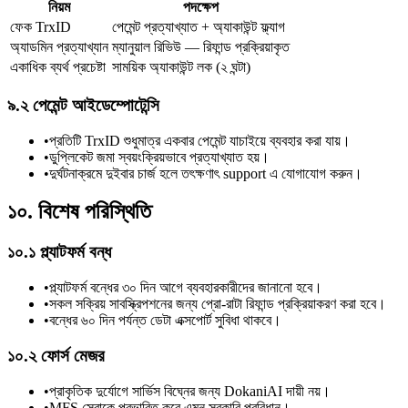
নিয়ম
পদক্ষেপ
ফেক TrxID
পেমেন্ট প্রত্যাখ্যাত + অ্যাকাউন্ট ফ্ল্যাগ
অ্যাডমিন প্রত্যাখ্যান
ম্যানুয়াল রিভিউ — রিফান্ড প্রক্রিয়াকৃত
একাধিক ব্যর্থ প্রচেষ্টা
সাময়িক অ্যাকাউন্ট লক (২ ঘন্টা)
৯.২ পেমেন্ট আইডেম্পোটেন্সি
•
প্রতিটি TrxID শুধুমাত্র একবার পেমেন্ট যাচাইয়ে ব্যবহার করা যায়।
•
ডুপ্লিকেট জমা স্বয়ংক্রিয়ভাবে প্রত্যাখ্যাত হয়।
•
দুর্ঘটনাক্রমে দুইবার চার্জ হলে তৎক্ষণাৎ support এ যোগাযোগ করুন।
১০. বিশেষ পরিস্থিতি
১০.১ প্ল্যাটফর্ম বন্ধ
•
প্ল্যাটফর্ম বন্ধের ৩০ দিন আগে ব্যবহারকারীদের জানানো হবে।
•
সকল সক্রিয় সাবস্ক্রিপশনের জন্য প্রো-রাটা রিফান্ড প্রক্রিয়াকরণ করা হবে।
•
বন্ধের ৬০ দিন পর্যন্ত ডেটা এক্সপোর্ট সুবিধা থাকবে।
১০.২ ফোর্স মেজর
•
প্রাকৃতিক দুর্যোগে সার্ভিস বিঘ্নের জন্য DokaniAI দায়ী নয়।
•
MFS সেবাকে প্রভাবিত করে এমন সরকারি প্রবিধান।