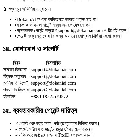
📱
শুধুমাত্র অফিসিয়াল চ্যানেল
•
DokaniAI কখনো ব্যক্তিগত নম্বরে পেমেন্ট চায় না।
•
সকল অফিসিয়াল মার্চেন্ট নম্বর অ্যাপে দেখানো হয়।
•
সন্দেহজনক পেমেন্ট অনুরোধ support@dokaniai.com এ রিপোর্ট করুন।
•
পেমেন্ট সংক্রান্ত ঘোষণার জন্য আমাদের সোশ্যাল মিডিয়া ফলো করুন।
১৪. যোগাযোগ ও সাপোর্ট
বিষয়
বিস্তারিত
সাধারণ জিজ্ঞাসা
support@dokaniai.com
রিফান্ড অনুরোধ
support@dokaniai.com
জালিয়াতি রিপোর্ট
support@dokaniai.com
প্রমোশন জিজ্ঞাসা
support@dokaniai.com
হটলাইন
+880 1822-679672
১৫. ব্যবহারকারীর পেমেন্ট দায়িত্ব
✓
পেমেন্ট শুরু করার আগে পর্যাপ্ত ব্যালেন্স নিশ্চিত করুন।
✓
পেমেন্ট পরিমাণ ও মার্চেন্ট নম্বর দুইবার চেক করুন।
✓
ভবিষ্যৎ রেফারেন্সের জন্য TrxID সংরক্ষণ করুন।