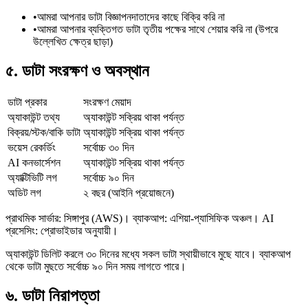
•
আমরা আপনার ডাটা বিজ্ঞাপনদাতাদের কাছে বিক্রি করি না
•
আমরা আপনার ব্যক্তিগত ডাটা তৃতীয় পক্ষের সাথে শেয়ার করি না (উপরে
উল্লেখিত ক্ষেত্র ছাড়া)
৫. ডাটা সংরক্ষণ ও অবস্থান
ডাটা প্রকার
সংরক্ষণ মেয়াদ
অ্যাকাউন্ট তথ্য
অ্যাকাউন্ট সক্রিয় থাকা পর্যন্ত
বিক্রয়/স্টক/বাকি ডাটা
অ্যাকাউন্ট সক্রিয় থাকা পর্যন্ত
ভয়েস রেকর্ডিং
সর্বোচ্চ ৩০ দিন
AI কনভার্সেশন
অ্যাকাউন্ট সক্রিয় থাকা পর্যন্ত
অ্যাক্টিভিটি লগ
সর্বোচ্চ ৯০ দিন
অডিট লগ
২ বছর (আইনি প্রয়োজনে)
প্রাথমিক সার্ভার: সিঙ্গাপুর (AWS)। ব্যাকআপ: এশিয়া-প্যাসিফিক অঞ্চল। AI
প্রসেসিং: প্রোভাইডার অনুযায়ী।
অ্যাকাউন্ট ডিলিট করলে ৩০ দিনের মধ্যে সকল ডাটা স্থায়ীভাবে মুছে যাবে। ব্যাকআপ
থেকে ডাটা মুছতে সর্বোচ্চ ৯০ দিন সময় লাগতে পারে।
৬. ডাটা নিরাপত্তা