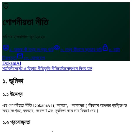
privacy_tip
গোপনীয়তা নীতি
সর্বশেষ হালনাগাদ: জুন ২০২৬
database
visibility
lock
২. আমরা কী তথ্য সংগ্রহ করি
৩. তথ্য কীভাবে ব্যবহার করি
৬. ডাটা
mail
নিরাপত্তা
১৩. যোগাযোগ
DokaniAI
শর্তাবলী
পেমেন্ট ও রিফান্ড নীতি
কুকি নীতি
রেজিস্ট্রেশনে ফিরে যান
১. ভূমিকা
১.১ উদ্দেশ্য
এই গোপনীয়তা নীতি DokaniAI ("আমরা", "আমাদের") কীভাবে আপনার ব্যক্তিগত
তথ্য সংগ্রহ, ব্যবহার, সংরক্ষণ এবং সুরক্ষিত করে তার বিবরণ দেয়।
১.২ প্রযোজ্যতা