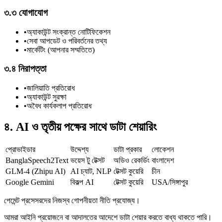
৩.৩ যোগাযোগ
•
অ্যাকাউন্ট সংক্রান্ত নোটিফিকেশন
•
সেবা আপডেট ও পরিবর্তনের তথ্য
•
মার্কেটিং (আপনার সম্মতিতে)
৩.৪ নিরাপত্তা
•
জালিয়াতি প্রতিরোধ
•
অ্যাকাউন্ট সুরক্ষা
•
অবৈধ কার্যকলাপ প্রতিরোধ
৪. AI ও তৃতীয় পক্ষের সাথে ডাটা শেয়ারিং
প্রোভাইডার
উদ্দেশ্য
ডাটা প্রকার
লোকেশন
BanglaSpeech2Text
ভয়েস টু টেক্সট
অডিও রেকর্ডিং
বাংলাদেশ
GLM-4 (Zhipu AI)
AI চ্যাট, NLP
টেক্সট কুয়েরি
চীন
Google Gemini
বিকল্প AI
টেক্সট কুয়েরি
USA/সিঙ্গাপুর
পেমেন্ট প্রসেসরদের নিজস্ব গোপনীয়তা নীতি প্রযোজ্য।
আমরা আইনি প্রয়োজনে বা আদালতের আদেশে ডাটা শেয়ার করতে বাধ্য থাকতে পারি।