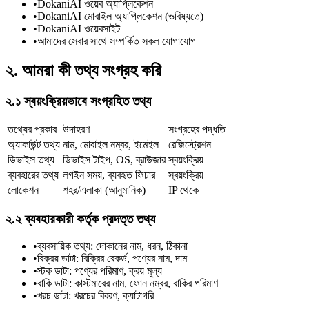
•
DokaniAI ওয়েব অ্যাপ্লিকেশন
•
DokaniAI মোবাইল অ্যাপ্লিকেশন (ভবিষ্যতে)
•
DokaniAI ওয়েবসাইট
•
আমাদের সেবার সাথে সম্পর্কিত সকল যোগাযোগ
২. আমরা কী তথ্য সংগ্রহ করি
২.১ স্বয়ংক্রিয়ভাবে সংগ্রহিত তথ্য
তথ্যের প্রকার
উদাহরণ
সংগ্রহের পদ্ধতি
অ্যাকাউন্ট তথ্য
নাম, মোবাইল নম্বর, ইমেইল
রেজিস্ট্রেশন
ডিভাইস তথ্য
ডিভাইস টাইপ, OS, ব্রাউজার
স্বয়ংক্রিয়
ব্যবহারের তথ্য
লগইন সময়, ব্যবহৃত ফিচার
স্বয়ংক্রিয়
লোকেশন
শহর/এলাকা (আনুমানিক)
IP থেকে
২.২ ব্যবহারকারী কর্তৃক প্রদত্ত তথ্য
•
ব্যবসায়িক তথ্য: দোকানের নাম, ধরন, ঠিকানা
•
বিক্রয় ডাটা: বিক্রির রেকর্ড, পণ্যের নাম, দাম
•
স্টক ডাটা: পণ্যের পরিমাণ, ক্রয় মূল্য
•
বাকি ডাটা: কাস্টমারের নাম, ফোন নম্বর, বাকির পরিমাণ
•
খরচ ডাটা: খরচের বিবরণ, ক্যাটাগরি