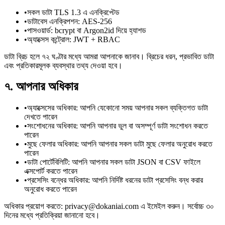
•
সকল ডাটা TLS 1.3 এ এনক্রিপ্টেড
•
ডাটাবেস এনক্রিপশন: AES-256
•
পাসওয়ার্ড: bcrypt বা Argon2id দিয়ে হ্যাশড
•
অ্যাক্সেস কন্ট্রোল: JWT + RBAC
ডাটা ব্রিচ হলে ৭২ ঘণ্টার মধ্যে আমরা আপনাকে জানাব। ব্রিচের ধরন, প্রভাবিত ডাটা
এবং প্রতিকারমূলক ব্যবস্থার তথ্য দেওয়া হবে।
৭. আপনার অধিকার
•
অ্যাক্সেসের অধিকার: আপনি যেকোনো সময় আপনার সকল ব্যক্তিগত ডাটা
দেখতে পারেন
•
সংশোধনের অধিকার: আপনি আপনার ভুল বা অসম্পূর্ণ ডাটা সংশোধন করতে
পারেন
•
মুছে ফেলার অধিকার: আপনি আপনার সকল ডাটা মুছে ফেলার অনুরোধ করতে
পারেন
•
ডাটা পোর্টেবিলিটি: আপনি আপনার সকল ডাটা JSON বা CSV ফাইলে
এক্সপোর্ট করতে পারেন
•
প্রসেসিং বন্ধের অধিকার: আপনি নির্দিষ্ট ধরনের ডাটা প্রসেসিং বন্ধ করার
অনুরোধ করতে পারেন
অধিকার প্রয়োগ করতে: privacy@dokaniai.com এ ইমেইল করুন। সর্বোচ্চ ৩০
দিনের মধ্যে প্রতিক্রিয়া জানানো হবে।