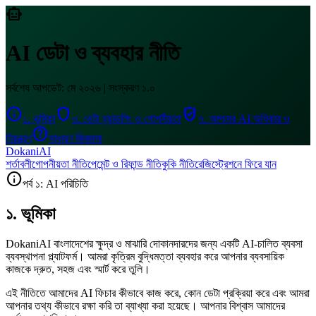
smart_toy
AI ডেটা ও ব্যবহার নীতি
সর্বশেষ আপডেট: মে ২০২৬ | সংস্করণ ১.০
info
shield
verified_user
১. ভূমিকা
৩. ডেটা হ্যান্ডলিং ও গোপনীয়তা
৭. আপনার AI অধিকার ও
help
নিয়ন্ত্রণ
সাধারণ জিজ্ঞাসা
DokaniAI
শর্তাবলী
গোপনীয়তা নীতি
পেমেন্ট ও রিফান্ড নীতি
কুকি নীতি
রেজিস্ট্রেশনে ফিরে যান
info
পর্ব ১: AI পরিচিতি
১. ভূমিকা
DokaniAI বাংলাদেশের ক্ষুদ্র ও মাঝারি দোকানদারদের জন্য একটি AI-চালিত ব্যবসা
ব্যবস্থাপনা প্ল্যাটফর্ম। আমরা কৃত্রিম বুদ্ধিমত্তা ব্যবহার করে আপনার ব্যবসায়িক
কাজকে দ্রুত, সহজ এবং স্মার্ট করে তুলি।
এই নীতিতে আমাদের AI ফিচার কীভাবে কাজ করে, কোন ডেটা প্রক্রিয়া করে এবং আমরা
আপনার তথ্য কীভাবে রক্ষা করি তা ব্যাখ্যা করা হয়েছে। আপনার বিশ্বাস আমাদের