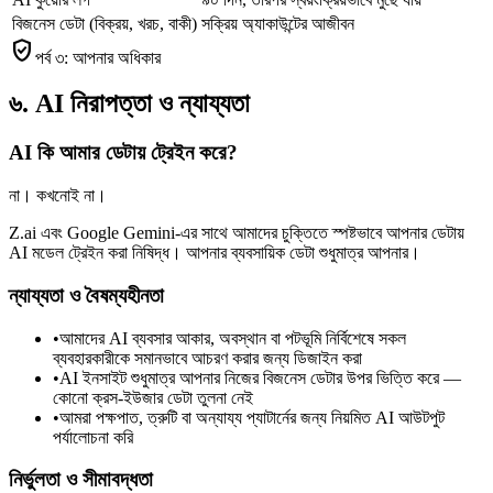
বিজনেস ডেটা (বিক্রয়, খরচ, বাকী)
সক্রিয় অ্যাকাউন্টের আজীবন
verified_user
পর্ব ৩: আপনার অধিকার
৬. AI নিরাপত্তা ও ন্যায্যতা
AI কি আমার ডেটায় ট্রেইন করে?
না। কখনোই না।
Z.ai এবং Google Gemini-এর সাথে আমাদের চুক্তিতে স্পষ্টভাবে আপনার ডেটায়
AI মডেল ট্রেইন করা নিষিদ্ধ। আপনার ব্যবসায়িক ডেটা শুধুমাত্র আপনার।
ন্যায্যতা ও বৈষম্যহীনতা
•
আমাদের AI ব্যবসার আকার, অবস্থান বা পটভূমি নির্বিশেষে সকল
ব্যবহারকারীকে সমানভাবে আচরণ করার জন্য ডিজাইন করা
•
AI ইনসাইট শুধুমাত্র আপনার নিজের বিজনেস ডেটার উপর ভিত্তি করে —
কোনো ক্রস-ইউজার ডেটা তুলনা নেই
•
আমরা পক্ষপাত, ত্রুটি বা অন্যায্য প্যাটার্নের জন্য নিয়মিত AI আউটপুট
পর্যালোচনা করি
নির্ভুলতা ও সীমাবদ্ধতা