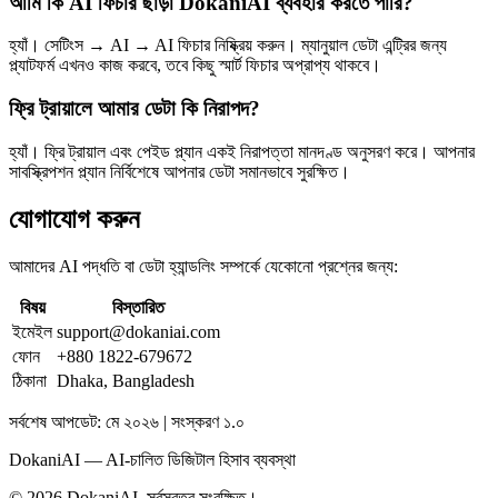
আমি কি AI ফিচার ছাড়া DokaniAI ব্যবহার করতে পারি?
হ্যাঁ। সেটিংস → AI → AI ফিচার নিষ্ক্রিয় করুন। ম্যানুয়াল ডেটা এন্ট্রির জন্য
প্ল্যাটফর্ম এখনও কাজ করবে, তবে কিছু স্মার্ট ফিচার অপ্রাপ্য থাকবে।
ফ্রি ট্রায়ালে আমার ডেটা কি নিরাপদ?
হ্যাঁ। ফ্রি ট্রায়াল এবং পেইড প্ল্যান একই নিরাপত্তা মানদণ্ড অনুসরণ করে। আপনার
সাবস্ক্রিপশন প্ল্যান নির্বিশেষে আপনার ডেটা সমানভাবে সুরক্ষিত।
যোগাযোগ করুন
আমাদের AI পদ্ধতি বা ডেটা হ্যান্ডলিং সম্পর্কে যেকোনো প্রশ্নের জন্য:
বিষয়
বিস্তারিত
ইমেইল
support@dokaniai.com
ফোন
+880 1822-679672
ঠিকানা
Dhaka, Bangladesh
সর্বশেষ আপডেট: মে ২০২৬ | সংস্করণ ১.০
DokaniAI — AI-চালিত ডিজিটাল হিসাব ব্যবস্থা
© 2026 DokaniAI.
সর্বস্বত্ব সংরক্ষিত।