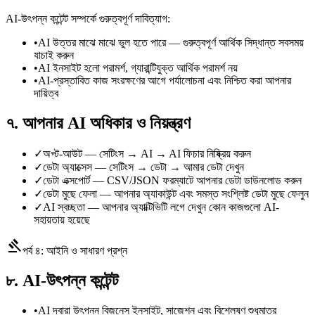
AI-উৎপন্ন কন্টেন্ট সম্পর্কে গুরুত্বপূর্ণ দাবিত্যাগ:
•
AI উত্তর মাঝে মাঝে ভুল হতে পারে — গুরুত্বপূর্ণ আর্থিক সিদ্ধান্ত সবসময়
যাচাই করুন
•
AI ইনসাইট হলো পরামর্শ, গ্যারান্টিযুক্ত আর্থিক পরামর্শ নয়
•
AI-প্রস্তাবিত কাজ সংরক্ষণের আগে পর্যালোচনা এবং নিশ্চিত করা আপনার
দায়িত্ব
৭. আপনার AI অধিকার ও নিয়ন্ত্রণ
✓
অপ্ট-আউট — সেটিংস → AI → AI ফিচার নিষ্ক্রিয় করুন
✓
ডেটা অ্যাক্সেস — সেটিংস → ডেটা → আমার ডেটা দেখুন
✓
ডেটা এক্সপোর্ট — CSV/JSON ফরম্যাটে আপনার ডেটা ডাউনলোড করুন
✓
ডেটা মুছে ফেলা — আপনার অ্যাকাউন্ট এবং সমস্ত সংশ্লিষ্ট ডেটা মুছে ফেলুন
✓
AI স্বচ্ছতা — আপনার অ্যাক্টিভিটি লগে দেখুন কোন কাজগুলো AI-
সহায়তায় হয়েছে
gavel
পর্ব ৪: আইনি ও সাধারণ প্রশ্ন
৮. AI-উৎপন্ন কন্টেন্ট
•
AI দ্বারা উৎপন্ন বিজনেস ইনসাইট, সাজেশন এবং বিশ্লেষণ শুধুমাত্র