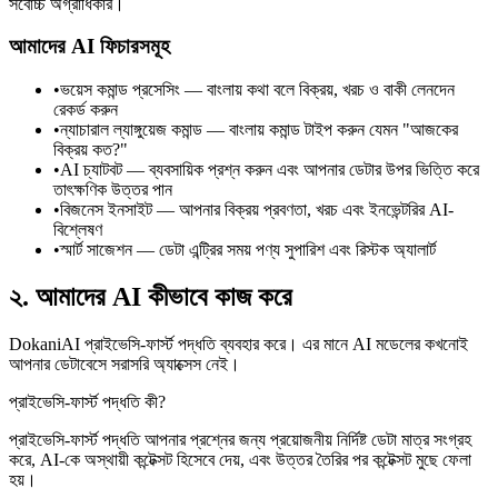
সর্বোচ্চ অগ্রাধিকার।
আমাদের AI ফিচারসমূহ
•
ভয়েস কমান্ড প্রসেসিং — বাংলায় কথা বলে বিক্রয়, খরচ ও বাকী লেনদেন
রেকর্ড করুন
•
ন্যাচারাল ল্যাঙ্গুয়েজ কমান্ড — বাংলায় কমান্ড টাইপ করুন যেমন "আজকের
বিক্রয় কত?"
•
AI চ্যাটবট — ব্যবসায়িক প্রশ্ন করুন এবং আপনার ডেটার উপর ভিত্তি করে
তাৎক্ষণিক উত্তর পান
•
বিজনেস ইনসাইট — আপনার বিক্রয় প্রবণতা, খরচ এবং ইনভেন্টরির AI-
বিশ্লেষণ
•
স্মার্ট সাজেশন — ডেটা এন্ট্রির সময় পণ্য সুপারিশ এবং রিস্টক অ্যালার্ট
২. আমাদের AI কীভাবে কাজ করে
DokaniAI প্রাইভেসি-ফার্স্ট পদ্ধতি ব্যবহার করে। এর মানে AI মডেলের কখনোই
আপনার ডেটাবেসে সরাসরি অ্যাক্সেস নেই।
প্রাইভেসি-ফার্স্ট পদ্ধতি কী?
প্রাইভেসি-ফার্স্ট পদ্ধতি আপনার প্রশ্নের জন্য প্রয়োজনীয় নির্দিষ্ট ডেটা মাত্র সংগ্রহ
করে, AI-কে অস্থায়ী কন্টেক্সট হিসেবে দেয়, এবং উত্তর তৈরির পর কন্টেক্সট মুছে ফেলা
হয়।