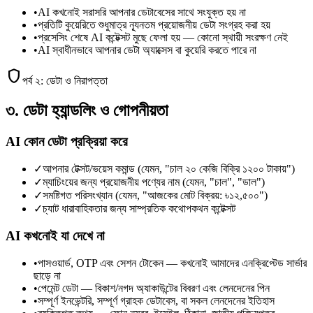
•
AI কখনোই সরাসরি আপনার ডেটাবেসের সাথে সংযুক্ত হয় না
•
প্রতিটি কুয়েরিতে শুধুমাত্র ন্যূনতম প্রয়োজনীয় ডেটা সংগ্রহ করা হয়
•
প্রসেসিং শেষে AI কন্টেক্সট মুছে ফেলা হয় — কোনো স্থায়ী সংরক্ষণ নেই
•
AI স্বাধীনভাবে আপনার ডেটা অ্যাক্সেস বা কুয়েরি করতে পারে না
shield
পর্ব ২: ডেটা ও নিরাপত্তা
৩. ডেটা হ্যান্ডলিং ও গোপনীয়তা
AI কোন ডেটা প্রক্রিয়া করে
✓
আপনার টেক্সট/ভয়েস কমান্ড (যেমন, "চাল ২০ কেজি বিক্রি ১২০০ টাকায়")
✓
ম্যাচিংয়ের জন্য প্রয়োজনীয় পণ্যের নাম (যেমন, "চাল", "ডাল")
✓
সমষ্টিগত পরিসংখ্যান (যেমন, "আজকের মোট বিক্রয়: ৳১২,৫০০")
✓
চ্যাট ধারাবাহিকতার জন্য সাম্প্রতিক কথোপকথন কন্টেক্সট
AI কখনোই যা দেখে না
•
পাসওয়ার্ড, OTP এবং সেশন টোকেন — কখনোই আমাদের এনক্রিপ্টেড সার্ভার
ছাড়ে না
•
পেমেন্ট ডেটা — বিকাশ/নগদ অ্যাকাউন্টের বিবরণ এবং লেনদেনের পিন
•
সম্পূর্ণ ইনভেন্টরি, সম্পূর্ণ গ্রাহক ডেটাবেস, বা সকল লেনদেনের ইতিহাস