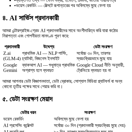
•
ব্যক্তিগত তথ্য — ফোন নম্বর, ইমেইল, ঠিকানা, জাতীয় পরিচয়পত্র
•
ভয়েস রেকর্ডিং — টেক্সটে রূপান্তরের পর অবিলম্বে মুছে ফেলা হয়
৪. AI সার্ভিস প্রদানকারী
আমরা এন্টারপ্রাইজ-গ্রেড AI প্রদানকারীদের সাথে অংশীদারিত্ব করি যারা কঠোর
নিরাপত্তা এবং গোপনীয়তা মানদণ্ড পূরণ করে:
প্রদানকারী
উদ্দেশ্য
ডেটা সংরক্ষণ
Z.ai
প্রাথমিক AI — NLP পার্সিং,
সর্বোচ্চ ৩০ দিন, তারপর
(GLM-4)
চ্যাটবট, বিজনেস ইনসাইট
স্বয়ংক্রিয়ভাবে মুছে যায়
Google
ব্যাকআপ AI — শুধুমাত্র প্রাথমিক
Google Cloud নীতি অনুযায়ী,
Gemini
অপ্রাপ্য হলে ব্যবহৃত
ট্রেনিংয়ে ব্যবহৃত হয় না
আমরা আপনার ডেটা বিজ্ঞাপনদাতা, ডেটা ব্রোকার, সোশ্যাল মিডিয়া প্ল্যাটফর্ম বা অন্য
কোনো তৃতীয় পক্ষের সাথে শেয়ার করি না।
৫. ডেটা সংরক্ষণ মেয়াদ
ডেটার ধরন
সংরক্ষণ
ভয়েস রেকর্ডিং
অবিলম্বে মুছে ফেলা হয়
AI প্রসেসিং কন্টেক্সট
সর্বোচ্চ ৩০ দিন (প্রদানকারী স্বয়ংক্রিয় মুছে দেয়)
AI কুয়েরি লগ
৯০ দিন, তারপর স্বয়ংক্রিয়ভাবে মুছে যায়