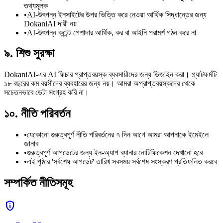
তথ্যমূলক
•
AI-উৎপন্ন ইনসাইটের উপর ভিত্তি করে নেওয়া আর্থিক সিদ্ধান্তের জন্য
DokaniAI দায়ী নয়
•
AI-উৎপন্ন কন্টেন্ট পেশাদার আর্থিক, কর বা আইনি পরামর্শ গঠন করে না
৯. শিশু সুরক্ষা
DokaniAI-এর AI ফিচার প্রাপ্তবয়স্ক ব্যবসায়ীদের জন্য ডিজাইন করা। প্ল্যাটফর্মটি
১৮ বছরের কম বয়সীদের ব্যবহারের জন্য নয়। আমরা অপ্রাপ্তবয়স্কদের থেকে
সচেতনভাবে ডেটা সংগ্রহ করি না।
১০. নীতি পরিবর্তন
•
যেকোনো গুরুত্বপূর্ণ নীতি পরিবর্তনের ৭ দিন আগে আমরা আপনাকে ইমেইলে
জানাব
•
গুরুত্বপূর্ণ আপডেটের জন্য ইন-অ্যাপ ব্যানার নোটিফিকেশন দেখানো হবে
•
এই পৃষ্ঠার 'সর্বশেষ আপডেট' তারিখ সবসময় সর্বশেষ সংস্করণ প্রতিফলিত করবে
সম্পর্কিত নীতিসমূহ
privacy_tip