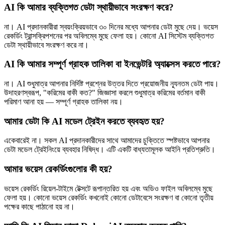
AI কি আমার ব্যক্তিগত ডেটা স্থায়ীভাবে সংরক্ষণ করে?
না। AI প্রদানকারীরা স্বয়ংক্রিয়ভাবে ৩০ দিনের মধ্যে আপনার ডেটা মুছে দেয়। ভয়েস
রেকর্ডিং ট্রান্সক্রিপশনের পর অবিলম্বে মুছে ফেলা হয়। কোনো AI সিস্টেম ব্যক্তিগত
ডেটা স্থায়ীভাবে সংরক্ষণ করে না।
AI কি আমার সম্পূর্ণ গ্রাহক তালিকা বা ইনভেন্টরি অ্যাক্সেস করতে পারে?
না। AI শুধুমাত্র আপনার নির্দিষ্ট প্রশ্নের উত্তর দিতে প্রয়োজনীয় ন্যূনতম ডেটা পায়।
উদাহরণস্বরূপ, "করিমের বাকী কত?" জিজ্ঞাসা করলে শুধুমাত্র করিমের বর্তমান বাকী
পরিমাণ আনা হয় — সম্পূর্ণ গ্রাহক তালিকা নয়।
আমার ডেটা কি AI মডেল ট্রেইন করতে ব্যবহৃত হয়?
একেবারেই না। সকল AI প্রদানকারীদের সাথে আমাদের চুক্তিতে স্পষ্টভাবে আপনার
ডেটা মডেল ট্রেইনিংয়ে ব্যবহার নিষিদ্ধ। এটি একটি বাধ্যতামূলক আইনি প্রতিশ্রুতি।
আমার ভয়েস রেকর্ডিংগুলোর কী হয়?
ভয়েস রেকর্ডিং রিয়েল-টাইমে টেক্সটে রূপান্তরিত হয় এবং অডিও ফাইল অবিলম্বে মুছে
ফেলা হয়। কোনো ভয়েস রেকর্ডিং কখনোই কোনো ডেটাবেসে সংরক্ষণ বা কোনো তৃতীয়
পক্ষের কাছে পাঠানো হয় না।