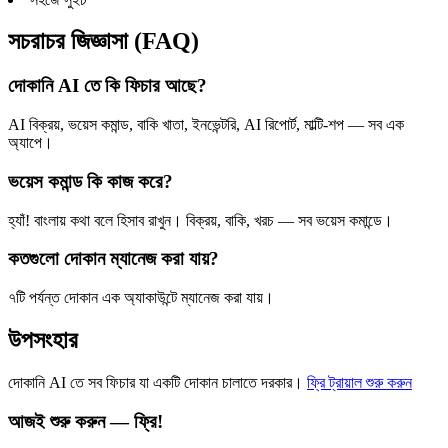
সচরাচর জিজ্ঞাসা (FAQ)
দোকানি AI তে কি ফিচার আছে?
AI বিক্রয়, ভয়েস কমান্ড, বাকি খাতা, ইনভেন্টরি, AI রিপোর্ট, মাল্টি-শপ — সব এক
অ্যাপে।
ভয়েস কমান্ড কি কাজ করে?
হ্যাঁ! বাংলায় কথা বলে হিসাব রাখুন। বিক্রয়, বাকি, খরচ — সব ভয়েস কমান্ডে।
কতগুলো দোকান ম্যানেজ করা যায়?
৭টি পর্যন্ত দোকান এক অ্যাকাউন্টে ম্যানেজ করা যায়।
উপসংহার
দোকানি AI তে সব ফিচার যা একটি দোকান চালাতে দরকার।
ফ্রি ট্রায়াল শুরু করুন
আজই শুরু করুন — ফ্রি!