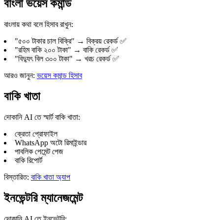
বাংলা ভয়েস কমান্ড
বাংলায় কথা বলে হিসাব রাখুন:
"৫০০ টাকার চাল বিক্রি" → বিক্রয় রেকর্ড ✅
"রহিম বাকি ২০০ টাকা" → বাকি রেকর্ড ✅
"বিদ্যুৎ বিল ৩০০ টাকা" → খরচ রেকর্ড ✅
আরও জানুন:
ভয়েস কমান্ড হিসাব
বাকি খাতা
দোকানি AI তে স্মার্ট বাকি খাতা:
ক্রেতা প্রোফাইল
WhatsApp অটো রিমাইন্ডার
পাবলিক পেমেন্ট পেজ
বাকি রিপোর্ট
বিস্তারিত:
বাকি খাতা অ্যাপ
ইনভেন্টরি ম্যানেজমেন্ট
দোকানি AI তে ইনভেন্টরি: