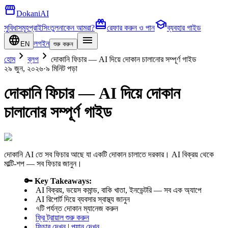
storefront
DokaniAI
card_giftcard
school
সুবিধাসমূহ
প্রাইসিং
তুলনা
কেন আমরা?
রেফার করুন ও পান
ব্যবহার গাইড
language
menu
লগইন
EN
শুরু করুন
chevron_right
chevron_right
হোম
ব্লগ
দোকানি ফিচার — AI দিয়ে দোকান চালানোর সম্পূর্ণ গাইড
২৯ জুন, ২০২৬
·
৯ মিনিট
পড়া
দোকানি ফিচার — AI দিয়ে দোকান
চালানোর সম্পূর্ণ গাইড
দোকানি AI তে সব ফিচার আছে যা একটি দোকান চালাতে দরকার। AI বিক্রয় থেকে
মাল্টি-শপ — সব ফিচার জানুন।
🔑 Key Takeaways:
AI বিক্রয়, ভয়েস কমান্ড, বাকি খাতা, ইনভেন্টরি — সব এক অ্যাপে
AI রিপোর্ট দিয়ে ব্যবসার স্বাস্থ্য জানুন
৭টি পর্যন্ত দোকান ম্যানেজ করুন
ফ্রি ট্রায়াল শুরু করুন
ফিচার দেখুন
|
প্ল্যান দেখুন