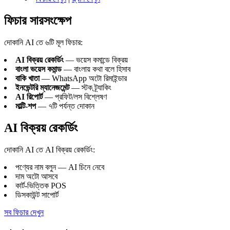
ফিচার সারসংক্ষেপ
দোকানি AI তে ৬টি মূল ফিচার:
AI বিক্রয় রেকর্ডিং
— ভয়েস কমান্ডে বিক্রয়
বাংলা ভয়েস কমান্ড
— বাংলায় কথা বলে হিসাব
বাকি খাতা
— WhatsApp অটো রিমাইন্ডার
ইনভেন্টরি ম্যানেজমেন্ট
— স্টক ট্র্যাকিং
AI রিপোর্ট
— প্রফিট/লস বিশ্লেষণ
মাল্টি-শপ
— ৭টি পর্যন্ত দোকান
AI বিক্রয় রেকর্ডিং
দোকানি AI তে AI বিক্রয় রেকর্ডিং:
পণ্যের নাম বলুন — AI চিনে নেবে
দাম অটো আসবে
কার্ট-ভিত্তিক POS
ডিসকাউন্ট সাপোর্ট
সব ফিচার দেখুন