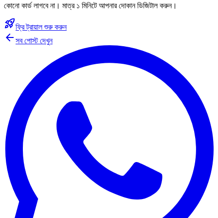
কোনো কার্ড লাগবে না। মাত্র ১ মিনিটে আপনার দোকান ডিজিটাল করুন।
rocket_launch
ফ্রি ট্রায়াল শুরু করুন
arrow_back
সব পোস্ট দেখুন