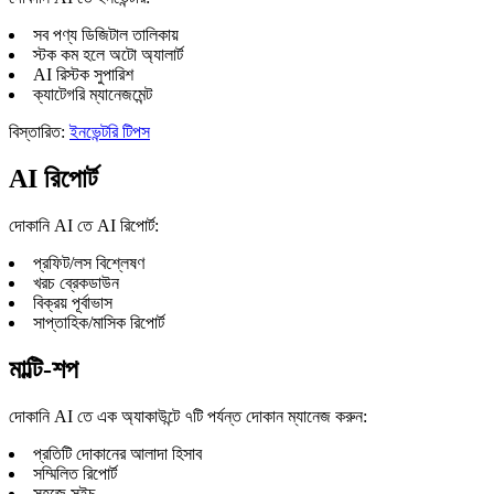
সব পণ্য ডিজিটাল তালিকায়
স্টক কম হলে অটো অ্যালার্ট
AI রিস্টক সুপারিশ
ক্যাটেগরি ম্যানেজমেন্ট
বিস্তারিত:
ইনভেন্টরি টিপস
AI রিপোর্ট
দোকানি AI তে AI রিপোর্ট:
প্রফিট/লস বিশ্লেষণ
খরচ ব্রেকডাউন
বিক্রয় পূর্বাভাস
সাপ্তাহিক/মাসিক রিপোর্ট
মাল্টি-শপ
দোকানি AI তে এক অ্যাকাউন্টে ৭টি পর্যন্ত দোকান ম্যানেজ করুন:
প্রতিটি দোকানের আলাদা হিসাব
সম্মিলিত রিপোর্ট
সহজে সুইচ