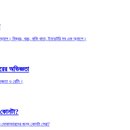
গ
যাপ। বিক্রয়, খরচ, বাকি খাতা, ইনভেন্টরি সব এক অ্যাপে।
রের অভিজ্ঞতা
িজ্ঞতা ও রেটিং।
য কোনটা?
ের দোকানদারদের জন্য কোনটা সেরা?