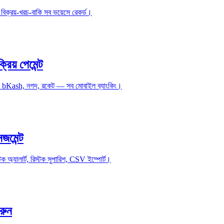
িক্রয়-খরচ-বাকি সব ভয়েসে রেকর্ড।
িয় পেমেন্ট
তে। bKash, নগদ, রকেট — সব মোবাইল ব্যাংকিং।
জমেন্ট
 অ্যালার্ট, রিস্টক সুপারিশ, CSV ইম্পোর্ট।
রুন