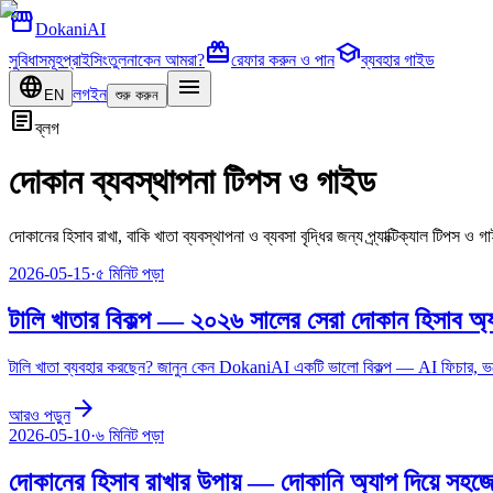
storefront
DokaniAI
card_giftcard
school
সুবিধাসমূহ
প্রাইসিং
তুলনা
কেন আমরা?
রেফার করুন ও পান
ব্যবহার গাইড
language
menu
লগইন
EN
শুরু করুন
article
ব্লগ
দোকান ব্যবস্থাপনা টিপস ও গাইড
দোকানের হিসাব রাখা, বাকি খাতা ব্যবস্থাপনা ও ব্যবসা বৃদ্ধির জন্য প্র্যাক্টিক্যাল টিপস ও
2026-05-15
·
৫ মিনিট
পড়া
টালি খাতার বিকল্প — ২০২৬ সালের সেরা দোকান হিসাব অ্
টালি খাতা ব্যবহার করছেন? জানুন কেন DokaniAI একটি ভালো বিকল্প — AI ফিচার, ভ
arrow_forward
আরও পড়ুন
2026-05-10
·
৬ মিনিট
পড়া
দোকানের হিসাব রাখার উপায় — দোকানি অ্যাপ দিয়ে সহজে 