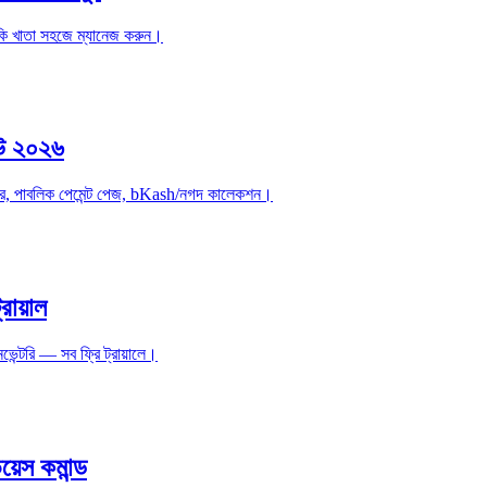
াকি খাতা সহজে ম্যানেজ করুন।
িউ ২০২৬
ডার, পাবলিক পেমেন্ট পেজ, bKash/নগদ কালেকশন।
রায়াল
েন্টরি — সব ফ্রি ট্রায়ালে।
়েস কমান্ড