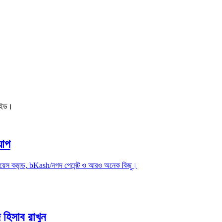
 গাইড।
যাপ
য়েস কমান্ড, bKash/নগদ পেমেন্ট ও আরও অনেক কিছু।
হিসাব রাখুন