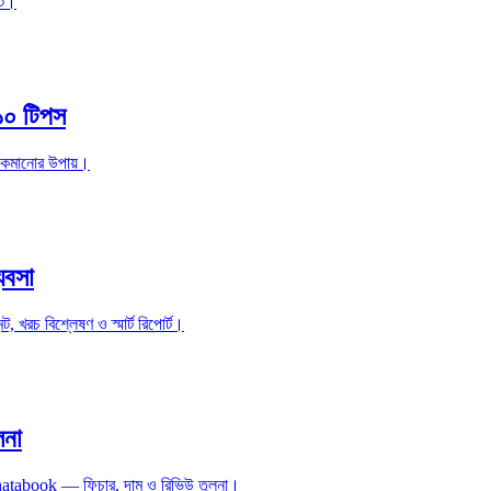
্ট।
১০ টিপস
রচ কমানোর উপায়।
যবসা
ট, খরচ বিশ্লেষণ ও স্মার্ট রিপোর্ট।
লনা
Khatabook — ফিচার, দাম ও রিভিউ তুলনা।