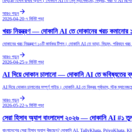
রেস্টুরেন্ট হিসাব রাখার অ্যাপ। দোকানি AI তে মেনু ম্যানেজমেন্ট, বিক্রয়, খরচ ও AI রিপোর
arrow_forward
আরও পড়ুন
2026-04-20
·
৭ মিনিট
পড়া
খরচ নিয়ন্ত্রণ — দোকানি AI তে দোকানের খরচ কমানোর 
দোকানের খরচ নিয়ন্ত্রণে ১০টি কার্যকর টিপস। দোকানি AI তে ভাড়া, বিদ্যুৎ, পরিবহন খ
arrow_forward
আরও পড়ুন
2026-04-25
·
৮ মিনিট
পড়া
AI দিয়ে দোকান চালানো — দোকানি AI তে ভবিষ্যতের ব্
AI দিয়ে দোকান চালানোর সম্পূর্ণ গাইড। দোকানি AI তে বিক্রয় পূর্বাভাস, স্টক ম্যানেজমেন্
arrow_forward
আরও পড়ুন
2026-05-22
·
৯ মিনিট
পড়া
সেরা হিসাব অ্যাপ বাংলাদেশ ২০২৬ — দোকানি AI #১ তু
বাংলাদেশের সেরা হিসাব অ্যাপ খুঁজছেন? দোকানি AI, TallyKhata, PriyoKhata, 