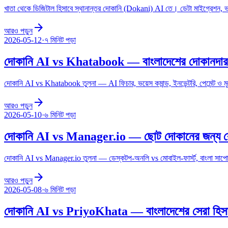
খাতা থেকে ডিজিটাল হিসাবে স্থানান্তর দোকানি (Dokani) AI তে। ডেটা মাইগ্রেশন, ভয
arrow_forward
আরও পড়ুন
2026-05-12
·
৭ মিনিট
পড়া
দোকানি AI vs Khatabook — বাংলাদেশের দোকানদার
দোকানি AI vs Khatabook তুলনা — AI ফিচার, ভয়েস কমান্ড, ইনভেন্টরি, পেমেন্ট ও ম
arrow_forward
আরও পড়ুন
2026-05-10
·
৬ মিনিট
পড়া
দোকানি AI vs Manager.io — ছোট দোকানের জন্য ক
দোকানি AI vs Manager.io তুলনা — ডেস্কটপ-অনলি vs মোবাইল-ফার্স্ট, বাংলা সাপোর্
arrow_forward
আরও পড়ুন
2026-05-08
·
৬ মিনিট
পড়া
দোকানি AI vs PriyoKhata — বাংলাদেশের সেরা হিসাব