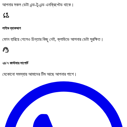
আপনার সকল ডেটা এন্ড-টু-এন্ড এনক্রিপ্টেড থাকে।
cloud_sync
লাইভ ব্যাকআপ
ফোন হারিয়ে গেলেও চিন্তার কিছু নেই, ক্লাউডে আপনার ডেটা সুরক্ষিত।
support_agent
২৪/৭ কাস্টমার সাপোর্ট
যেকোনো সমস্যায় আমাদের টিম আছে আপনার পাশে।