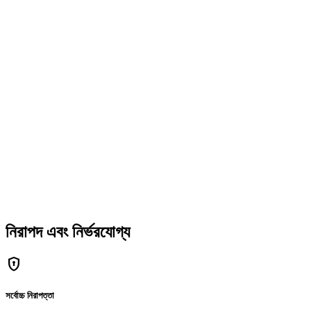
নিরাপদ এবং নির্ভরযোগ্য
encrypted
সর্বোচ্চ নিরাপত্তা