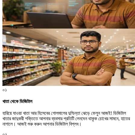
০১
খাতা থেকে ডিজিটাল
হারিয়ে যাওয়া খাতা আর হিসেবের গোলমালের দুশ্চিন্তা ঝেড়ে ফেলুন আজই! ডিজিটাল
খাতার জাদুকরী শক্তিতে আপনার ব্যবসার প্রতিটি লেনদেন থাকুক চোখের সামনে, হাতের
নাগালে। আজই শুরু করুন আপনার ডিজিটাল বিপ্লব।
০২