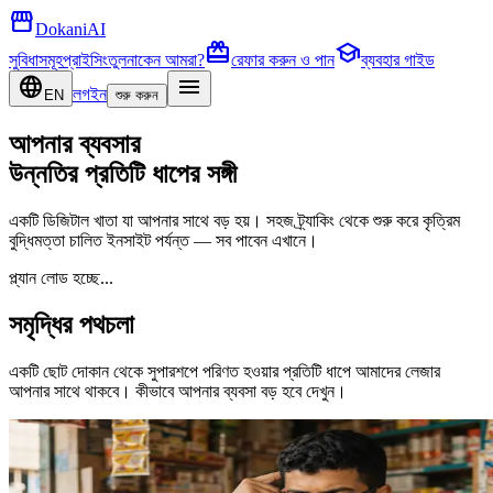
storefront
DokaniAI
card_giftcard
school
সুবিধাসমূহ
প্রাইসিং
তুলনা
কেন আমরা?
রেফার করুন ও পান
ব্যবহার গাইড
language
menu
লগইন
EN
শুরু করুন
আপনার ব্যবসার
উন্নতির প্রতিটি ধাপের সঙ্গী
একটি ডিজিটাল খাতা যা আপনার সাথে বড় হয়। সহজ ট্র্যাকিং থেকে শুরু করে কৃত্রিম
বুদ্ধিমত্তা চালিত ইনসাইট পর্যন্ত — সব পাবেন এখানে।
প্ল্যান লোড হচ্ছে...
সমৃদ্ধির পথচলা
একটি ছোট দোকান থেকে সুপারশপে পরিণত হওয়ার প্রতিটি ধাপে আমাদের লেজার
আপনার সাথে থাকবে। কীভাবে আপনার ব্যবসা বড় হবে দেখুন।