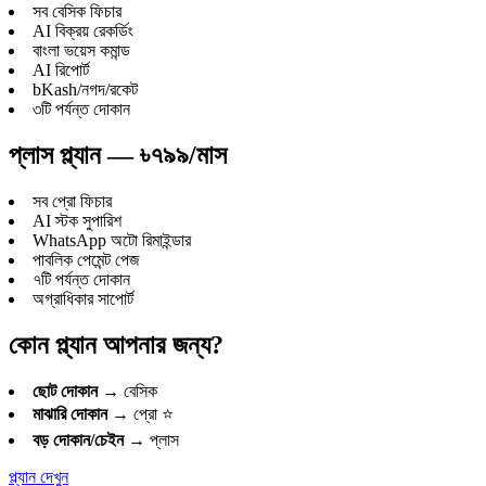
সব বেসিক ফিচার
AI বিক্রয় রেকর্ডিং
বাংলা ভয়েস কমান্ড
AI রিপোর্ট
bKash/নগদ/রকেট
৩টি পর্যন্ত দোকান
প্লাস প্ল্যান — ৳৭৯৯/মাস
সব প্রো ফিচার
AI স্টক সুপারিশ
WhatsApp অটো রিমাইন্ডার
পাবলিক পেমেন্ট পেজ
৭টি পর্যন্ত দোকান
অগ্রাধিকার সাপোর্ট
কোন প্ল্যান আপনার জন্য?
ছোট দোকান
→ বেসিক
মাঝারি দোকান
→ প্রো ⭐
বড় দোকান/চেইন
→ প্লাস
প্ল্যান দেখুন