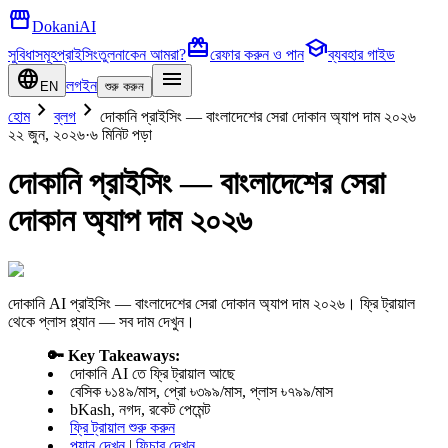
storefront
DokaniAI
card_giftcard
school
সুবিধাসমূহ
প্রাইসিং
তুলনা
কেন আমরা?
রেফার করুন ও পান
ব্যবহার গাইড
language
menu
লগইন
EN
শুরু করুন
chevron_right
chevron_right
হোম
ব্লগ
দোকানি প্রাইসিং — বাংলাদেশের সেরা দোকান অ্যাপ দাম ২০২৬
২২ জুন, ২০২৬
·
৬ মিনিট
পড়া
দোকানি প্রাইসিং — বাংলাদেশের সেরা
দোকান অ্যাপ দাম ২০২৬
দোকানি AI প্রাইসিং — বাংলাদেশের সেরা দোকান অ্যাপ দাম ২০২৬। ফ্রি ট্রায়াল
থেকে প্লাস প্ল্যান — সব দাম দেখুন।
🔑 Key Takeaways:
দোকানি AI তে ফ্রি ট্রায়াল আছে
বেসিক ৳১৪৯/মাস, প্রো ৳৩৯৯/মাস, প্লাস ৳৭৯৯/মাস
bKash, নগদ, রকেট পেমেন্ট
ফ্রি ট্রায়াল শুরু করুন
প্ল্যান দেখুন
|
ফিচার দেখুন