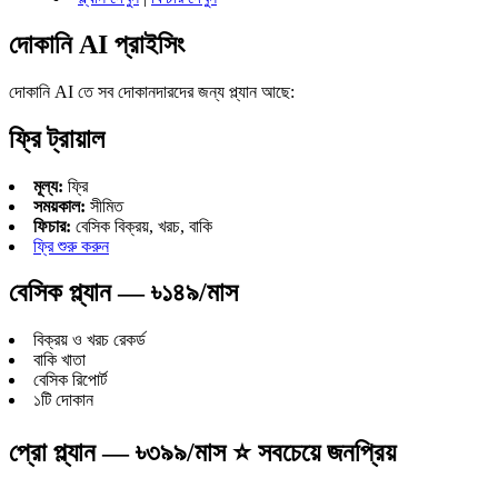
দোকানি AI প্রাইসিং
দোকানি AI তে সব দোকানদারদের জন্য প্ল্যান আছে:
ফ্রি ট্রায়াল
মূল্য:
ফ্রি
সময়কাল:
সীমিত
ফিচার:
বেসিক বিক্রয়, খরচ, বাকি
ফ্রি শুরু করুন
বেসিক প্ল্যান — ৳১৪৯/মাস
বিক্রয় ও খরচ রেকর্ড
বাকি খাতা
বেসিক রিপোর্ট
১টি দোকান
প্রো প্ল্যান — ৳৩৯৯/মাস ⭐ সবচেয়ে জনপ্রিয়