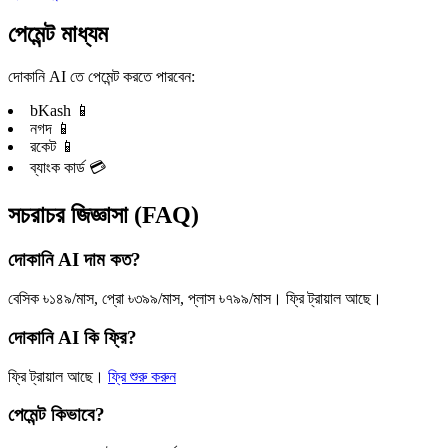
পেমেন্ট মাধ্যম
দোকানি AI তে পেমেন্ট করতে পারবেন:
bKash 📱
নগদ 📱
রকেট 📱
ব্যাংক কার্ড 💳
সচরাচর জিজ্ঞাসা (FAQ)
দোকানি AI দাম কত?
বেসিক ৳১৪৯/মাস, প্রো ৳৩৯৯/মাস, প্লাস ৳৭৯৯/মাস। ফ্রি ট্রায়াল আছে।
দোকানি AI কি ফ্রি?
ফ্রি ট্রায়াল আছে।
ফ্রি শুরু করুন
পেমেন্ট কিভাবে?