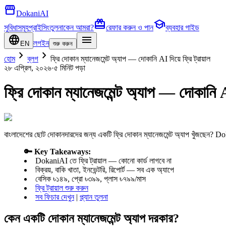
storefront
DokaniAI
card_giftcard
school
সুবিধাসমূহ
প্রাইসিং
তুলনা
কেন আমরা?
রেফার করুন ও পান
ব্যবহার গাইড
language
menu
লগইন
EN
শুরু করুন
chevron_right
chevron_right
হোম
ব্লগ
ফ্রি দোকান ম্যানেজমেন্ট অ্যাপ — দোকানি AI দিয়ে ফ্রি ট্রায়াল
২৮ এপ্রিল, ২০২৬
·
৫ মিনিট
পড়া
ফ্রি দোকান ম্যানেজমেন্ট অ্যাপ — দোকানি AI 
বাংলাদেশের ছোট দোকানদারদের জন্য একটি ফ্রি দোকান ম্যানেজমেন্ট অ্যাপ খুঁজছেন? Do
🔑 Key Takeaways:
DokaniAI তে ফ্রি ট্রায়াল — কোনো কার্ড লাগবে না
বিক্রয়, বাকি খাতা, ইনভেন্টরি, রিপোর্ট — সব এক অ্যাপে
বেসিক ৳১৪৯, প্রো ৳৩৯৯, প্লাস ৳৭৯৯/মাস
ফ্রি ট্রায়াল শুরু করুন
সব ফিচার দেখুন
|
প্ল্যান তুলনা
কেন একটি দোকান ম্যানেজমেন্ট অ্যাপ দরকার?