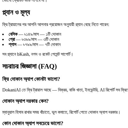
কোনো ক্রেডিট কার্ড লাগবে না।
প্ল্যান ও মূল্য
ফ্রি ট্রায়ালের পর আপনি আপনার প্রয়োজন অনুযায়ী প্ল্যান বেছে নিতে পারেন:
বেসিক
— ৳১৪৯/মাস — ১টি দোকান
প্রো
— ৳৩৯৯/মাস — ৩টি দোকান
প্লাস
— ৳৭৯৯/মাস — ৭টি দোকান
সব প্ল্যানে bKash, নগদ ও রকেট পেমেন্ট সাপোর্ট।
সচরাচর জিজ্ঞাসা (FAQ)
ফ্রি দোকান অ্যাপ কোনটা ভালো?
DokaniAI তে ফ্রি ট্রায়াল আছে — বিক্রয়, বাকি খাতা, ইনভেন্টরি, AI রিপোর্ট সব ফ্রি
দোকান অ্যাপ দরকার কেন?
ম্যানুয়াল হিসাব রাখার সময় বাঁচাতে, ভুল কমাতে, রিপোর্ট পেতে দোকান অ্যাপ দরকার।
কোন দোকান অ্যাপ সবচেয়ে ভালো?