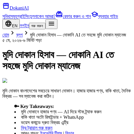
storefront
DokaniAI
card_giftcard
school
সুবিধাসমূহ
প্রাইসিং
তুলনা
কেন আমরা?
রেফার করুন ও পান
ব্যবহার গাইড
language
menu
লগইন
EN
শুরু করুন
chevron_right
chevron_right
হোম
ব্লগ
মুদি দোকান হিসাব — দোকানি AI তে সহজে মুদি দোকান ম্যানেজ
৫ মে, ২০২৬
·
৬ মিনিট
পড়া
মুদি দোকান হিসাব — দোকানি AI তে
সহজে মুদি দোকান ম্যানেজ
মুদি দোকান বাংলাদেশের সবচেয়ে সাধারণ দোকান। হাজার হাজার পণ্য, বাকি খাতা, দৈনিক
বিক্রয় — সব ম্যানেজ করা কঠিন।
🔑 Key Takeaways:
মুদি দোকানে হাজার পণ্য — AI দিয়ে স্টক ট্র্যাক করুন
বাকি খাতা অটো রিমাইন্ডার + WhatsApp
ভয়েস কমান্ডে দ্রুত বিক্রয় এন্ট্রি
ফ্রি ট্রায়াল শুরু করুন
আরও পড়ুন:
ইনভেন্টরি টিপস
|
ফিচার