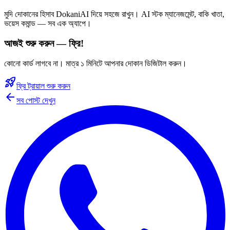
মুদি দোকানের হিসাব DokaniAI দিয়ে সহজে রাখুন। AI স্টক ম্যানেজমেন্ট, বাকি খাতা,
ভয়েস কমান্ড — সব এক অ্যাপে।
আজই শুরু করুন — ফ্রি!
কোনো কার্ড লাগবে না। মাত্র ১ মিনিটে আপনার দোকান ডিজিটাল করুন।
rocket_launch
ফ্রি ট্রায়াল শুরু করুন
arrow_back
সব পোস্ট দেখুন