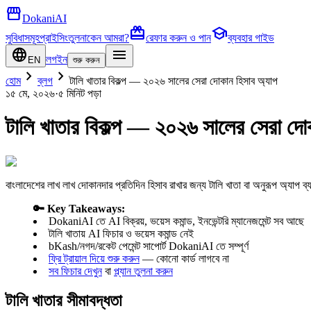
storefront
DokaniAI
card_giftcard
school
সুবিধাসমূহ
প্রাইসিং
তুলনা
কেন আমরা?
রেফার করুন ও পান
ব্যবহার গাইড
language
menu
লগইন
EN
শুরু করুন
chevron_right
chevron_right
হোম
ব্লগ
টালি খাতার বিকল্প — ২০২৬ সালের সেরা দোকান হিসাব অ্যাপ
১৫ মে, ২০২৬
·
৫ মিনিট
পড়া
টালি খাতার বিকল্প — ২০২৬ সালের সেরা দো
বাংলাদেশের লাখ লাখ দোকানদার প্রতিদিন হিসাব রাখার জন্য টালি খাতা বা অনুরূপ অ্য
🔑 Key Takeaways:
DokaniAI তে AI বিক্রয়, ভয়েস কমান্ড, ইনভেন্টরি ম্যানেজমেন্ট সব আছে
টালি খাতায় AI ফিচার ও ভয়েস কমান্ড নেই
bKash/নগদ/রকেট পেমেন্ট সাপোর্ট DokaniAI তে সম্পূর্ণ
ফ্রি ট্রায়াল দিয়ে শুরু করুন
— কোনো কার্ড লাগবে না
সব ফিচার দেখুন
বা
প্ল্যান তুলনা করুন
টালি খাতার সীমাবদ্ধতা