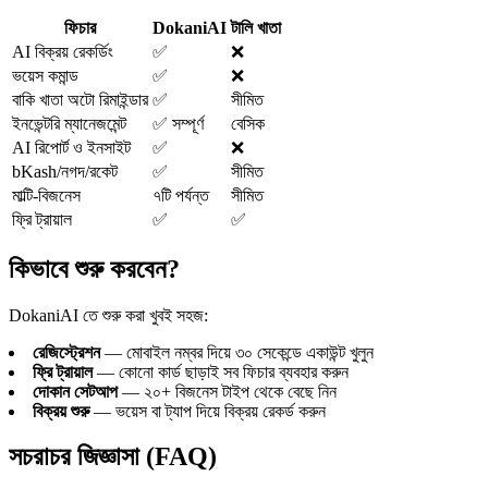
ফিচার
DokaniAI
টালি খাতা
AI বিক্রয় রেকর্ডিং
✅
❌
ভয়েস কমান্ড
✅
❌
বাকি খাতা অটো রিমাইন্ডার
✅
সীমিত
ইনভেন্টরি ম্যানেজমেন্ট
✅ সম্পূর্ণ
বেসিক
AI রিপোর্ট ও ইনসাইট
✅
❌
bKash/নগদ/রকেট
✅
সীমিত
মাল্টি-বিজনেস
৭টি পর্যন্ত
সীমিত
ফ্রি ট্রায়াল
✅
✅
কিভাবে শুরু করবেন?
DokaniAI তে শুরু করা খুবই সহজ:
রেজিস্ট্রেশন
— মোবাইল নম্বর দিয়ে ৩০ সেকেন্ডে একাউন্ট খুলুন
ফ্রি ট্রায়াল
— কোনো কার্ড ছাড়াই সব ফিচার ব্যবহার করুন
দোকান সেটআপ
— ২০+ বিজনেস টাইপ থেকে বেছে নিন
বিক্রয় শুরু
— ভয়েস বা ট্যাপ দিয়ে বিক্রয় রেকর্ড করুন
সচরাচর জিজ্ঞাসা (FAQ)