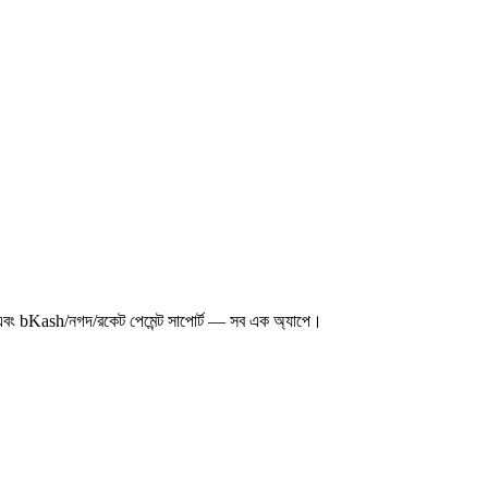
্ট এবং bKash/নগদ/রকেট পেমেন্ট সাপোর্ট — সব এক অ্যাপে।