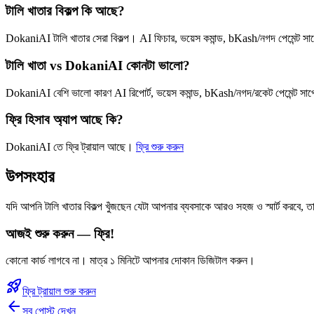
টালি খাতার বিকল্প কি আছে?
DokaniAI টালি খাতার সেরা বিকল্প। AI ফিচার, ভয়েস কমান্ড, bKash/নগদ পেমেন্ট স
টালি খাতা vs DokaniAI কোনটা ভালো?
DokaniAI বেশি ভালো কারণ AI রিপোর্ট, ভয়েস কমান্ড, bKash/নগদ/রকেট পেমেন্ট সা
ফ্রি হিসাব অ্যাপ আছে কি?
DokaniAI তে ফ্রি ট্রায়াল আছে।
ফ্রি শুরু করুন
উপসংহার
যদি আপনি টালি খাতার বিকল্প খুঁজছেন যেটা আপনার ব্যবসাকে আরও সহজ ও স্মার্ট করবে,
আজই শুরু করুন — ফ্রি!
কোনো কার্ড লাগবে না। মাত্র ১ মিনিটে আপনার দোকান ডিজিটাল করুন।
rocket_launch
ফ্রি ট্রায়াল শুরু করুন
arrow_back
সব পোস্ট দেখুন