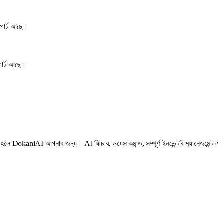
াপোর্ট আছে।
পোর্ট আছে।
 তাহলে DokaniAI আপনার জন্য। AI ফিচার, ভয়েস কমান্ড, সম্পূর্ণ ইনভেন্টরি ম্যানেজমেন